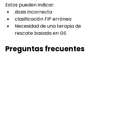
Estos pueden indicar:
dosis incorrecta
clasificación FIP errónea
Necesidad de una terapia de 
rescate basada en GS
Preguntas frecuentes
¿EIDD-1931 es seguro para la 
mayoría de los gatos?
Y
es, cuando se dosifica 
correctamente y se utiliza dentro 
de un período de 60 días.
¿Cura todos los tipos de PIF?
No. No se recomienda para PIF 
neurológica.
¿Puedo cambiar de Molnupiravir 