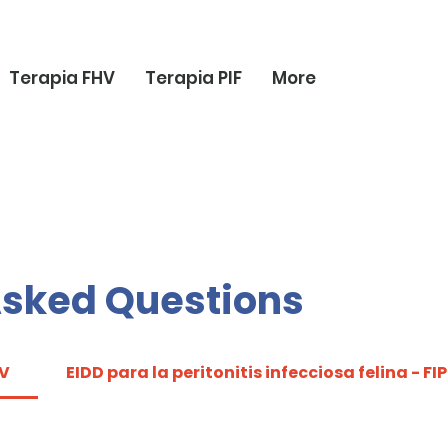
Terapia FHV
Terapia PIF
More
Asked Questions
CV
EIDD para la peritonitis infecciosa felina - FIP