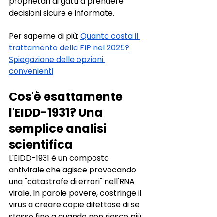
proprietari di gatti a prendere 
decisioni sicure e informate.
Per saperne di più:
Quanto costa il 
trattamento della FIP nel 2025? 
Spiegazione delle opzioni 
convenienti
Cos'è esattamente 
l'EIDD-1931? Una 
semplice analisi 
scientifica
L'EIDD-1931 è un composto 
antivirale che agisce provocando 
una "catastrofe di errori" nell'RNA 
virale. In parole povere, costringe il 
virus a creare copie difettose di se 
stesso fino a quando non riesce più 