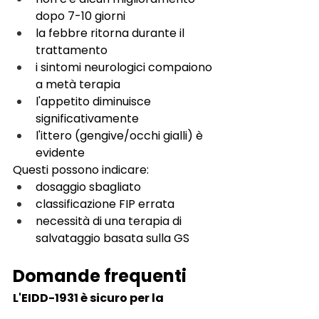
dopo 7-10 giorni
la febbre ritorna durante il 
trattamento
i sintomi neurologici compaiono 
a metà terapia
l'appetito diminuisce 
significativamente
l'ittero (gengive/occhi gialli) è 
evidente
Questi possono indicare:
dosaggio sbagliato
classificazione FIP errata
necessità di una terapia di 
salvataggio basata sulla GS
Domande frequenti
L'EIDD-1931 è sicuro per la 
maggior parte dei gatti?
Y