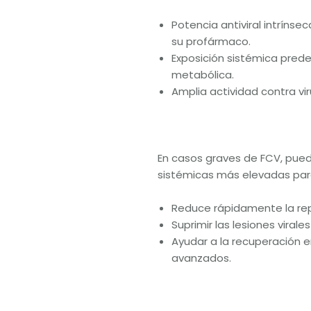
Potencia antiviral intríns
su profármaco.
Exposición sistémica prede
metabólica.
Amplia actividad contra viru
En casos graves de FCV, pue
sistémicas más elevadas par
Reduce rápidamente la repl
Suprimir las lesiones viral
Ayudar a la recuperación e
avanzados.