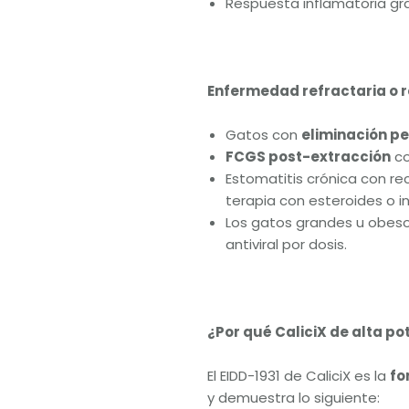
Respuesta inflamatoria gra
Enfermedad refractaria o r
Gatos con
eliminación pe
FCGS post-extracción
co
Estomatitis crónica con r
terapia con esteroides o 
Los gatos grandes u obeso
antiviral por dosis.
¿Por qué CaliciX de alta po
El EIDD-1931 de CaliciX es la
fo
y demuestra lo siguiente: