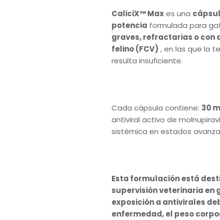
CaliciX™ Max
es una
cápsul
potencia
formulada para g
graves, refractarias o con a
felino (FCV)
, en las que la 
resulta insuficiente.
Cada cápsula contiene:
30 m
antiviral activo de molnupiravi
sistémica en estados avanz
Esta formulación está desti
supervisión veterinaria en
exposición a antivirales de
enfermedad, el peso corpor