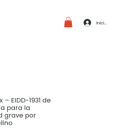
Iniciar sesión
x – EIDD-1931 de
ia para la
 grave por
elino