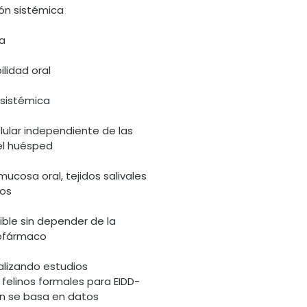
ión sistémica
ca
lidad oral
 sistémica
elular independiente de las
el huésped
 mucosa oral, tejidos salivales
dos
ible sin depender de la
rofármaco
alizando estudios
felinos formales para EIDD-
ión se basa en datos