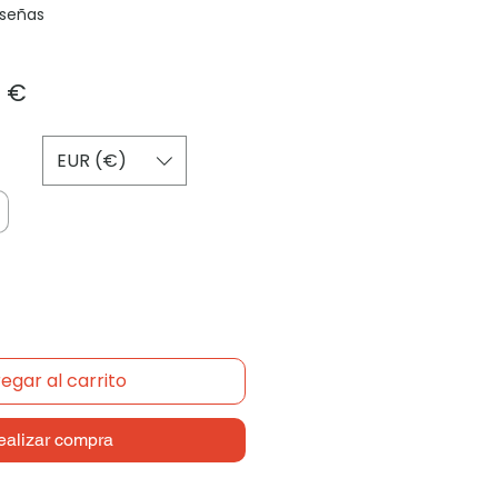
reseñas
a calificación es de 5.0 de 5 estrellas
Precio
0 €
de
oferta
EUR (€)
egar al carrito
ealizar compra