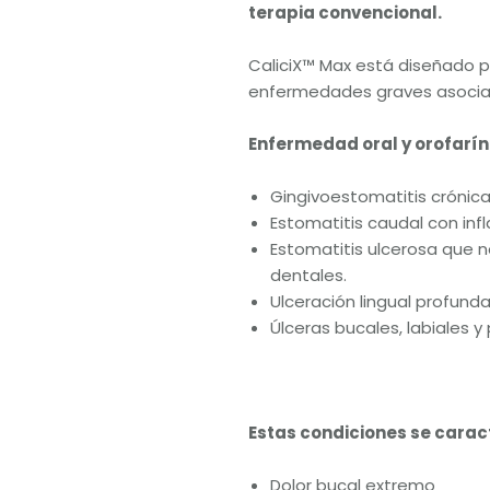
terapia convencional.
CaliciX™ Max está diseñado p
enfermedades graves asociada
Enfermedad oral y orofarí
Gingivoestomatitis crónica
Estomatitis caudal con inf
Estomatitis ulcerosa que n
dentales.
Ulceración lingual profunda 
Úlceras bucales, labiales y
Estas condiciones se caract
Dolor bucal extremo