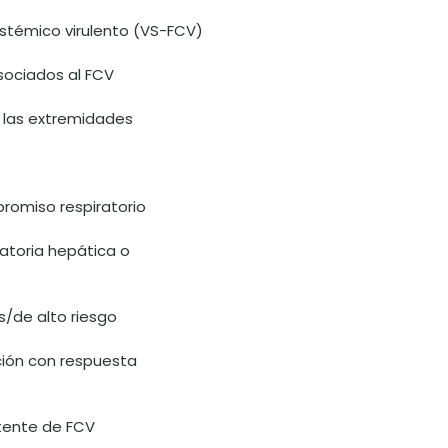
 sistémico virulento (VS-FCV)
asociados al FCV
 las extremidades
omiso respiratorio
atoria hepática o
s/de alto riesgo
ión con respuesta
stente de FCV