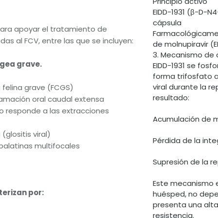
Principio activo
EIDD-1931 (β-D-N4-
cápsula
ara apoyar el tratamiento de
Farmacológicamen
s al FCV, entre las que se incluyen:
de molnupiravir (E
3. Mecanismo de 
ngea grave.
EIDD-1931 se fosfo
forma trifosfato a
viral durante la r
 felina grave (FCGS)
resultado:
lamación oral caudal extensa
o responde a las extracciones
Acumulación de m
(glositis viral)
Pérdida de la int
 palatinas multifocales
Supresión de la re
Este mecanismo e
erizan por:
huésped, no depe
presenta una alta
resistencia.