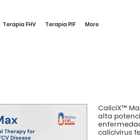
Terapia FHV
Terapia PIF
More
CaliciX™ Ma
alta potenc
enfermedad
calicivirus f