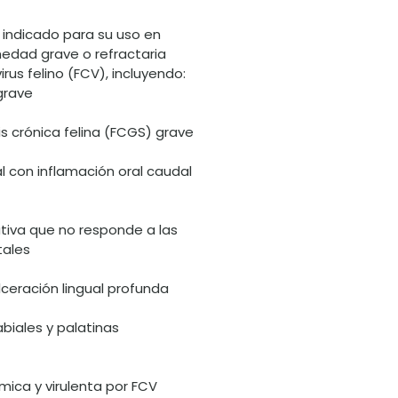
 indicado para su uso en
edad grave o refractaria
irus felino (FCV), incluyendo:
grave
s crónica felina (FCGS) grave
l con inflamación oral caudal
ativa que no responde a las
tales
ulceración lingual profunda
abiales y palatinas
ica y virulenta por FCV