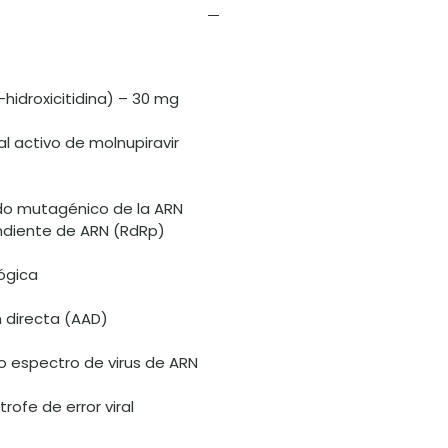
-hidroxicitidina) – 30 mg
al activo de molnupiravir
do mutagénico de la ARN
diente de ARN (RdRp)
ógica
n directa (AAD)
io espectro de virus de ARN
rofe de error viral