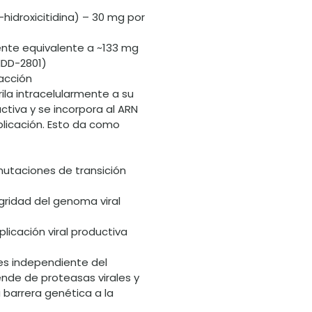
hidroxicitidina) – 30 mg por
te equivalente a ~133 mg
IDD-2801)
acción
rila intracelularmente a su
ctiva y se incorpora al ARN
eplicación. Esto da como
utaciones de transición
egridad del genoma viral
plicación viral productiva
s independiente del
nde de proteasas virales y
 barrera genética a la