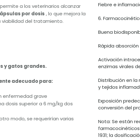
Fiebre e inflamac
permite a los veterinarios alcanzar
ápsulas por dosis
, lo que mejora la
6. Farmacocinéti
a viabilidad del tratamiento.
Buena biodisponibi
Rápida absorción
Activación intrac
s y gatos grandes.
enzimas virales d
Distribución en la
mente adecuado para:
y tejidos inflama
on enfermedad grave
Exposición predec
na dosis superior a 6 mg/kg dos
conversión del p
otro modo, se requerirían varias
Nota: Se están re
farmacocinéticos 
1931; la dosificac