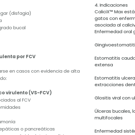
4. Indicaciones
CaliciX™ Max está
gar (disfagia)
gatos con enferm
a
asociada al caliciv
ngrado bucal
Enfermedad oral 
Gingivoestomatiti
ulenta por FCV
Estomatitis cauda
extensa
rse en casos con evidencia de alta
Estomatitis ulcer
ndo:
extracciones den
ico virulento (VS-FCV)
Glositis viral con 
ociados al FCV
remidades
Úlceras bucales, l
multifocales
eumonía
hepáticas o pancreáticas
Enfermedad sistém