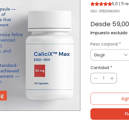
5.0 | 11 
Según 11 reseñas, l
SKU: SPB30MG60
Desde
59,0
Impuesto excluido
Peso corporal
*
Elegir
Cantidad
*
Agr
R