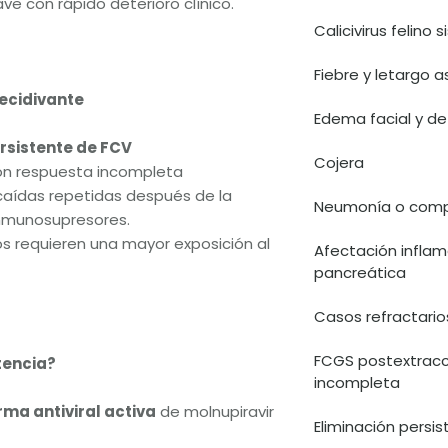
ve con rápido deterioro clínico.
Calicivirus felino
Fiebre y letargo 
ecidivante
Edema facial y de
rsistente de FCV
Cojera
n respuesta incompleta
ecaídas repetidas después de la
Neumonía o compr
inmunosupresores.
s requieren una mayor exposición al
Afectación inflam
pancreática
Casos refractario
FCGS postextracc
tencia?
incompleta
rma antiviral activa
de molnupiravir
Eliminación persi