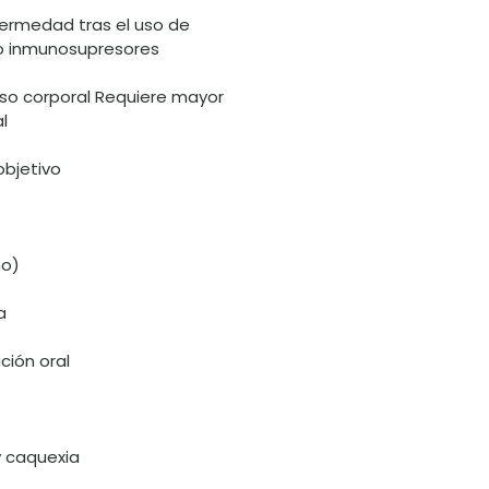
fermedad tras el uso de
 o inmunosupresores
so corporal Requiere mayor
l
objetivo
mo)
a
ción oral
y caquexia