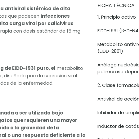
FICHA TÉCNICA
a antiviral sistémica de alta
atos que padecen
infecciones
1. Principio activo
lta carga viral por calicivirus
EIDD-1931 (β-D-N4
terapia con dosis estándar de 15 mg
Metabolito antivir
(EIDD-2801)
Análogo nucleósi
g de EIDD-1931 puro, el
metabolito
polimerasa depen
r, diseñado para la supresión viral
ados de la enfermedad.
2. Clase farmacol
Antiviral de acció
Inhibidor de ampl
nada a ser utilizada bajo
 gatos que requieren una mayor
Inductor de catást
bido a la gravedad de la
al o una respuesta deficiente a la