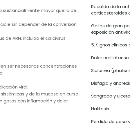
Recaída de la en
eca sustancialmente mayor que la de
corticosteroides
cible sin depender de la conversión
Gatos de gran pe
exposición antivira
s de ARN, incluido el calicivirus.
5. Signos clínicos 
Dolor oral intenso
den ser necesarias concentraciones
Sialorrea (ptialis
a:
Disfagia y anorexi
icación viral.
es sistémicas y de la mucosa en curso.
Sangrado y ulcera
n gatos con inflamación y dolor
Halitosis
Pérdida de peso 