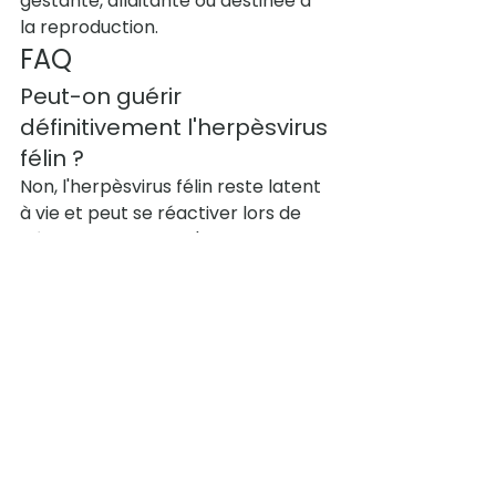
gestante, allaitante ou destinée à 
la reproduction.
FAQ
Peut-on guérir 
définitivement l'herpèsvirus 
félin ?
Non, l'herpèsvirus félin reste latent 
à vie et peut se réactiver lors de 
périodes de stress. L'objectif du 
traitement est la rémission des 
symptômes et le confort du chat, 
pas l'élimination du virus.
Le famciclovir est-il en 
vente libre pour les chats ?
Le famciclovir doit être prescrit et 
suivi par votre vétérinaire, qui 
déterminera la dose adaptée au 
poids et à l'état de votre chat. Ne 