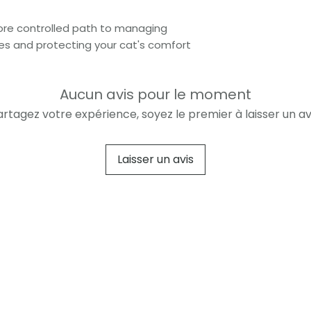
Bad breath ret
virus.
Gum redness r
❌ À éviter :
ore controlled path to managing
Act quickly:
Resta
Ribavirine
(un 
ares and protecting your cat's comfort
easier to control 
redondant, risq
relapse.
D'autres anti
avis vétérinaire
Aucun avis pour le moment
Si votre chat p
artagez votre expérience, soyez le premier à laisser un avi
veuillez fournir 
consultation.
Laisser un avis
Scientifiquement vérifié
Recherche évaluée par des pairs
Livraison rapide