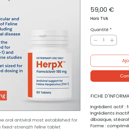
Prix
59,00 €
Hors TVA
Quantité
*
Ajo
Com
FICHE D'INFORM
Ingrédient actif : 
Ingrédients inact
dibasique, stéar
he oral antiviral most established for
Forme : comprimé
a fixed-strength feline tablet