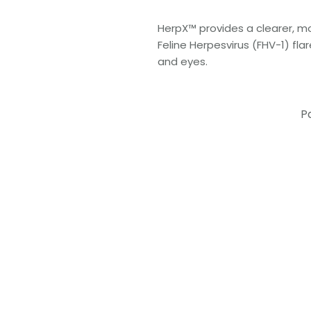
HerpX™ provides a clearer, m
Feline Herpesvirus (FHV-1) fl
and eyes.
P