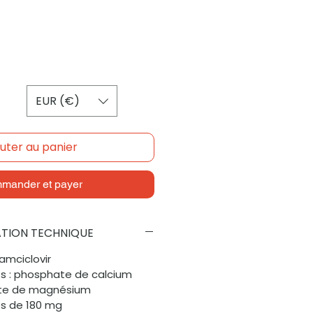
EUR (€)
uter au panier
mander et payer
ATION TECHNIQUE
famciclovir
ifs : phosphate de calcium
ate de magnésium
s de 180 mg