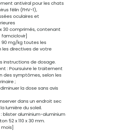
tement antiviral pour les chats
rus félin (FHV-1),
ssées oculaires et
rieures
[ex 30 comprimés, contenant
famciclovir]
n 90 mg/kg toutes les
n les directives de votre
les instructions de dosage.
nt : Poursuivre le traitement
ion des symptômes, selon les
inaire ;
 diminuer la dose sans avis
nserver dans un endroit sec
e la lumière du soleil.
 blister aluminium-aluminium
rton 52 x 110 x 30 mm.
4 mois]