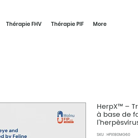
Thérapie FHV
Thérapie PIF
More
HerpX™ – Tr
à base de f
l'herpèsviru
SKU : HPX180MG60