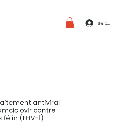
Se connecter
aitement antiviral
amciclovir contre
s félin (FHV-1)