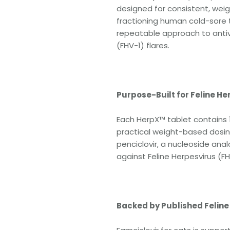
designed for consistent, wei
fractioning human cold-sore t
repeatable approach to antivi
(FHV-1) flares.
Purpose-Built for Feline He
Each HerpX™ tablet contains 1
practical weight-based dosing 
penciclovir, a nucleoside an
against Feline Herpesvirus (FH
Backed by Published Felin