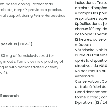
Indications : Trai
ght-based dosing. Rather than
atteints d'herpèsvi
ablets, HerpX™ provides a precise,
y compris les pou
ral support during Feline Herpesvirus
respiratoires supé
Spécifications : 
chacun 180 mg de 
Posologie : Enviro
12 heures, ou selo
rpesvirus (FHV-1)
médecin.
Vétérinaire. Voir 
Durée du traiteme
80 mg of famciclovir, sized for
après la disparit
in cats. Famciclovir is a prodrug of
directives du vétér
alogue with demonstrated activity
Ne pas réduire ou
V-1).
vétérinaire.
Conservation : Co
et frais, à l'abri d
Conditionnement :
e Research
formé à froid ; ca
Expiration : [12 / 2