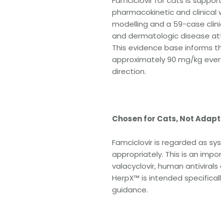
Famciclovir for cats is suppor
pharmacokinetic and clinical 
modelling and a 59-case clinic
and dermatologic disease attr
This evidence base informs t
approximately 90 mg/kg every
direction.
Chosen for Cats, Not Adap
Famciclovir is regarded as sy
appropriately. This is an impo
valacyclovir, human antivirals 
HerpX™ is intended specificall
guidance.