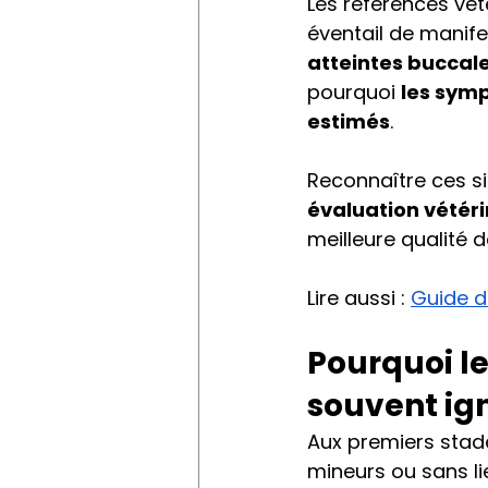
Les références vét
éventail de manifes
atteintes buccal
pourquoi 
les sym
estimés
.
Reconnaître ces si
évaluation vétéri
meilleure qualité d
Lire aussi : 
Guide d
Pourquoi l
souvent ign
Aux premiers stad
mineurs ou sans lie