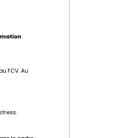
mmation 
au FCV. Au 
tress.