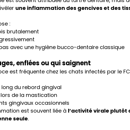
e est souvent attribuée au tartre dentaire, mais d
évéler 
une inflammation des gencives et des tis
ose :
ois brutalement
gressivement
 pas avec une hygiène bucco-dentaire classique
uges, enflées ou qui saignent
oce est fréquente chez les chats infectés par le FC
 long du rebord gingival
 lors de la mastication
ts gingivaux occasionnels
mmation est souvent liée à 
l’activité virale plutôt
enne seule
.