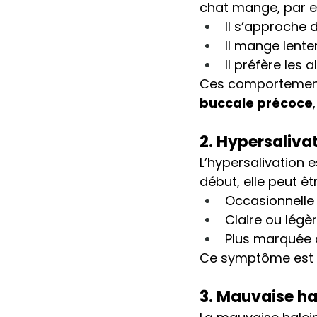
chat mange, par e
Il s’approche 
Il mange lente
Il préfère les
Ces comportement
buccale précoce
2. Hypersaliva
L’hypersalivation 
début, elle peut êtr
Occasionnelle
Claire ou lég
Plus marquée 
Ce symptôme est 
3. Mauvaise ha