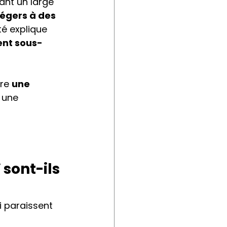
ant un large 
légers à des 
té explique 
ent sous-
re 
une 
 une 
sont-ils 
 paraissent 