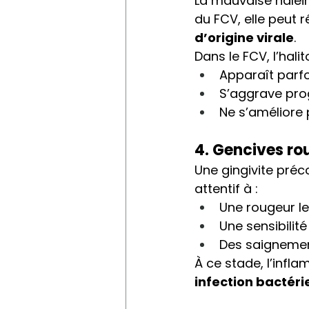
La mauvaise halein
du FCV, elle peut r
d’origine virale
.
Dans le FCV, l’halit
Apparaît parf
S’aggrave pro
Ne s’améliore
4. Gencives ro
Une gingivite préc
attentif à :
Une rougeur le
Une sensibilité
Des saignemen
À ce stade, l’infla
infection bactéri