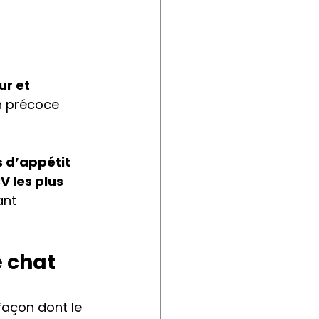
ur et 
on précoce 
 d’appétit 
V les plus 
nt 
e chat
façon dont le 