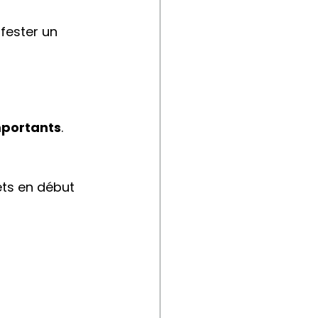
fester un 
mportants
.
ets en début 