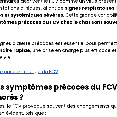
érinaires décrivent le FCV comme un virus présent
tations cliniques, allant de 
signes respiratoires 
es et systémiques sévères
. Cette grande variabili
ptômes précoces du FCV chez le chat sont souv
gnes d’alerte précoces est essentiel pour permett
naire rapide
, une prise en charge plus efficace et
e vie.
e prise en charge du FCV
es symptômes précoces du FCV 
orés ?
es, le FCV provoque souvent des changements qui
n évident, tels que :