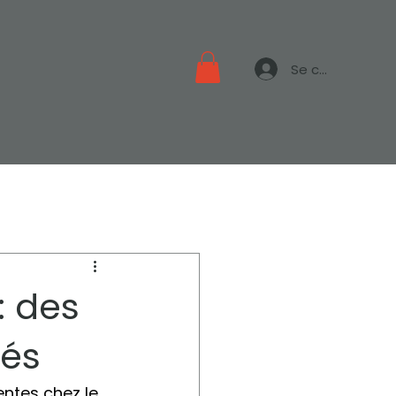
Se connecter
: des
rés
entes chez le 