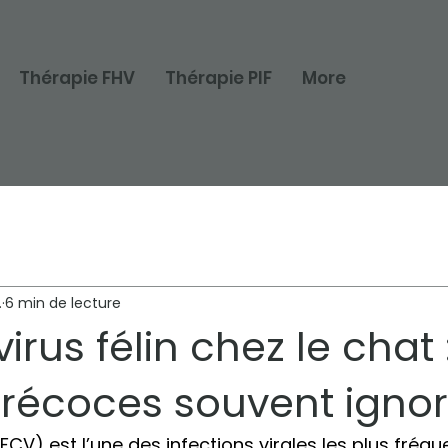
Thérapie FHV
Thérapie PIF
More
.
6 min de lecture
virus félin chez le chat 
précoces souvent igno
 (FCV) est l’une des infections virales les plus fréqu