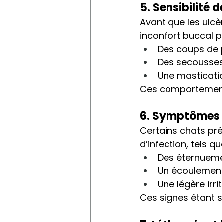
5. Sensibilité 
Avant que les ulcè
inconfort buccal p
Des coups de 
Des secousses
Une masticatio
Ces comportement
6. Symptômes r
Certains chats pré
d’infection, tels qu
Des éternueme
Un écoulement 
Une légère irri
Ces signes étant s