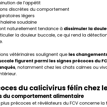
inution de l’appétit
ions discrètes du comportement
piratoires légers
haleine soudaine
 ont naturellement tendance à 
dissimuler la doule
rticulier la douleur buccale, ce qui rend la détecti
e.
ns vétérinaires soulignent que 
les changements
buccale figurent parmi les signes précoces du FC
anqués
, notamment chez les chats calmes ou viva
ntérieur.
oces du calicivirus félin chez l
ns du comportement alimentaire
s plus précoces et révélateurs du FCV concerne la 