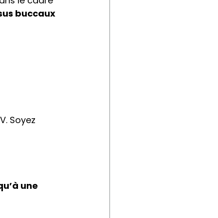
ans le cadre 
sus buccaux 
V. Soyez 
 qu’à une 