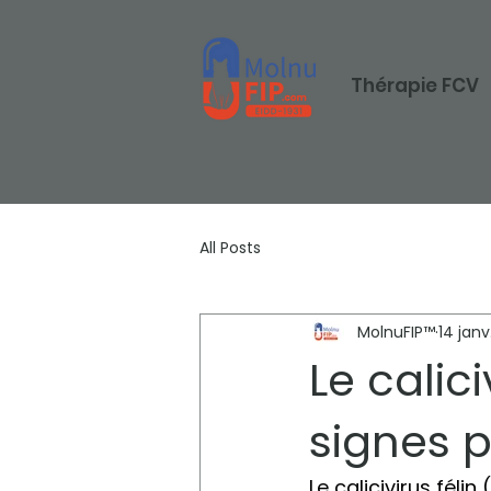
Thérapie FCV
All Posts
MolnuFIP™
14 janv
Le calici
signes 
Le calicivirus félin