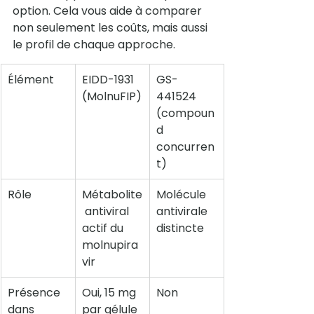
option. Cela vous aide à comparer 
non seulement les coûts, mais aussi 
le profil de chaque approche.
Élément
EIDD-1931 
GS-
(MolnuFIP)
441524 
(compoun
d 
concurren
t)
Rôle
Métabolite
Molécule 
 antiviral 
antivirale 
actif du 
distincte
molnupira
vir
Présence 
Oui, 15 mg 
Non
dans 
par gélule