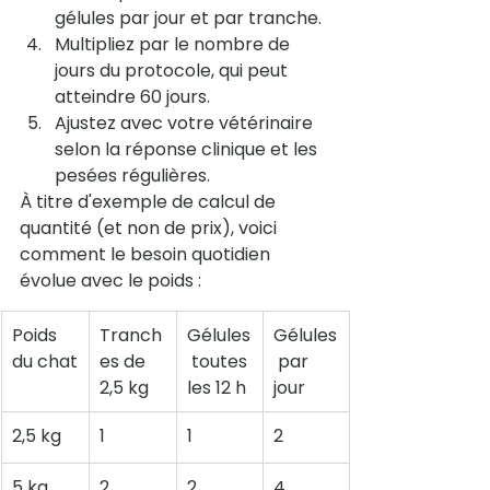
gélules par jour et par tranche.
Multipliez par le nombre de 
jours du protocole, qui peut 
atteindre 60 jours.
Ajustez avec votre vétérinaire 
selon la réponse clinique et les 
pesées régulières.
À titre d'exemple de calcul de 
quantité (et non de prix), voici 
comment le besoin quotidien 
évolue avec le poids :
Poids 
Tranch
Gélules
Gélules
du chat
es de 
 toutes 
 par 
2,5 kg
les 12 h
jour
2,5 kg
1
1
2
5 kg
2
2
4