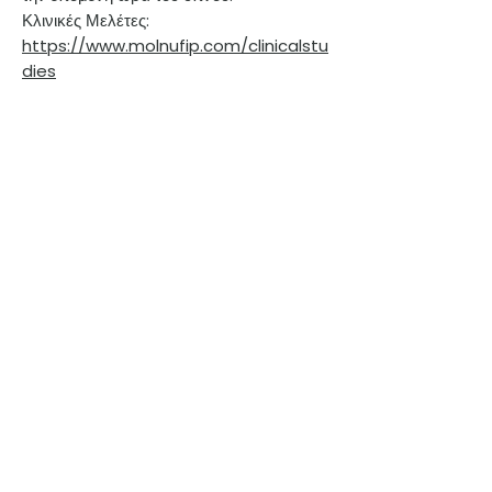
Κλινικές Μελέτες:
https://www.molnufip.com/clinicalstu
dies
Προηγμένη αντιική θεραπεία για τη
Λοιμώδη Περιτονίτιδα των Γατών (FIP),
τον Καλυκοϊό των Γατών (FCV) και τον
Ερπητοϊό των Γατών (FHV-1), με EIDD-
1931.
Επιστημονικά επαληθευμένο
Αξιολογημένη έρευνα
Επαγγελματική συμβουλή
Εκπαιδευμένη ομάδα υποστήριξης