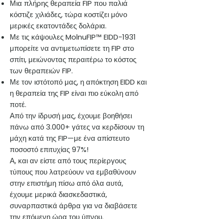
Μια πλήρης θεραπεία FIP που παλιά
κόστιζε χιλιάδες, τώρα κοστίζει μόνο
μερικές εκατοντάδες δολάρια.
Με τις κάψουλες MolnuFIP™ EIDD-1931
μπορείτε να αντιμετωπίσετε τη FIP στο
σπίτι, μειώνοντας περαιτέρω το κόστος
των θεραπειών FIP.
Με τον ιστότοπό μας, η απόκτηση EIDD και
η θεραπεία της FIP είναι πιο εύκολη από
ποτέ.
Από την ίδρυσή μας, έχουμε βοηθήσει
πάνω από 3.000+ γάτες να κερδίσουν τη
μάχη κατά της FIP—με ένα απίστευτο
ποσοστό επιτυχίας 97%!
Α, και αν είστε από τους περίεργους
τύπους που λατρεύουν να εμβαθύνουν
στην επιστήμη πίσω από όλα αυτά,
έχουμε μερικά διασκεδαστικά,
συναρπαστικά άρθρα για να διαβάσετε
την επόμενη ώρα του ύπνου.