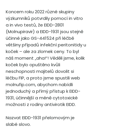
Koncem roku 2022 různé skupiny
výzkumníků potvrdily pomocí in vitro
a in vivo testů, že EIDD-2801
(Molnupiravir) a EIDD-1931 jsou stejně
účinné jako GS-441524 při léčbě
většiny případů infekční peritonitidy u
koček – ale za zlomek ceny. To byl
náš moment „aha!“! Věděli jsme, kolik
koček bylo opuštěno kvůli
neschopnosti majitelů dovolit si
léčbu FIP, a proto jsme spustili web
molnufip.com, abychom nabídli
jednoduchý a přímý přístup k EIDD-
1931, účinnější a méně cytotoxické
možnosti z rodiny antivirotik EIDD.
Nazvat EIDD-1931 přelomovým je
slabé slovo.