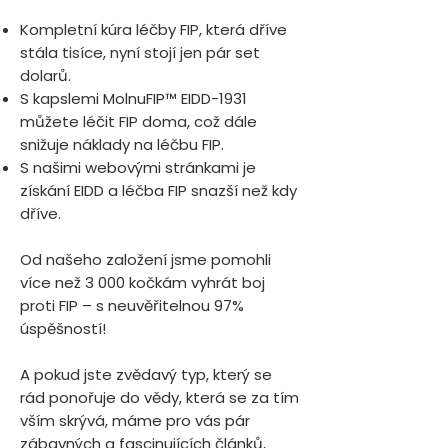
Kompletní kúra léčby FIP, která dříve
stála tisíce, nyní stojí jen pár set
dolarů.
S kapslemi MolnuFIP™ EIDD-1931
můžete léčit FIP doma, což dále
snižuje náklady na léčbu FIP.
S našimi webovými stránkami je
získání EIDD a léčba FIP snazší než kdy
dříve.
Od našeho založení jsme pomohli
více než 3 000 kočkám vyhrát boj
proti FIP – s neuvěřitelnou 97%
úspěšností!
A pokud jste zvědavý typ, který se
rád ponořuje do vědy, která se za tím
vším skrývá, máme pro vás pár
zábavných a fascinujících článků,