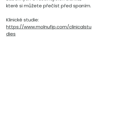
které si můžete přečíst před spaním.
Klinické studie:
https://www.molnufip.com/clinicalstu
dies
Pokročilá antivirová léčba infekční
peritonitidy koček (FIP), kočičího
kaliciviru (FCV) a kočičího herpesviru
(FHV-1) na bázi EIDD-1931.
Vědecky ověřeno
Recenzovaný výzkum