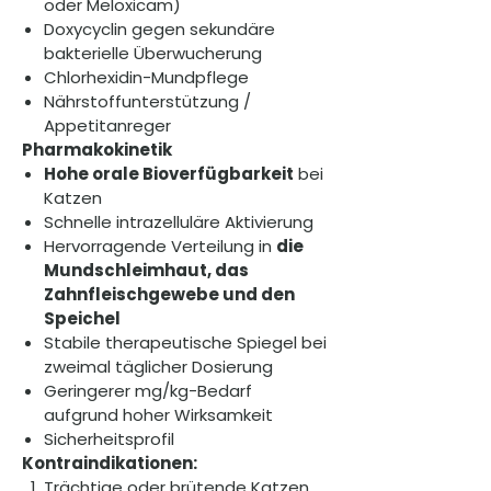
oder Meloxicam)
Doxycyclin gegen sekundäre
bakterielle Überwucherung
Chlorhexidin-Mundpflege
Nährstoffunterstützung /
Appetitanreger
Pharmakokinetik
Hohe orale Bioverfügbarkeit
bei
Katzen
Schnelle intrazelluläre Aktivierung
Hervorragende Verteilung in
die
Mundschleimhaut, das
Zahnfleischgewebe und den
Speichel
Stabile therapeutische Spiegel bei
zweimal täglicher Dosierung
Geringerer mg/kg-Bedarf
aufgrund hoher Wirksamkeit
Sicherheitsprofil
Kontraindikationen:
Trächtige oder brütende Katzen