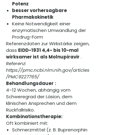
Potenz
besser vorhersagbare
Pharmakokinetik
Keine Notwendigkeit einer
enzymatischen Umwandlung der
Prodrug-Form
Referenzdaten zur Wirkstärke zeigen,
dass
EIDD-1931 4,4- bis 10-mal
wirksamer ist
als Molnupiravir
.
Referenz:
https://pmc.ncbi.nlm.nih.gov/articles
/PMC9227765/
Behandlungsdauer
:
4–12 Wochen, abhängig vom
Schweregrad der Läsion, dem
klinischen Ansprechen und dem
Rückfallrisiko.
Kombinationstherapie:
Oft kombiniert mit:
Schmerzmittel (z. B. Buprenorphin