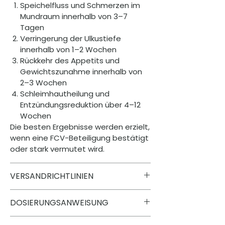
Speichelfluss und Schmerzen im
Mundraum innerhalb von 3–7
Tagen
Verringerung der Ulkustiefe
innerhalb von 1–2 Wochen
Rückkehr des Appetits und
Gewichtszunahme innerhalb von
2–3 Wochen
Schleimhautheilung und
Entzündungsreduktion über 4–12
Wochen
Die besten Ergebnisse werden erzielt,
wenn eine FCV-Beteiligung bestätigt
oder stark vermutet wird.
VERSANDRICHTLINIEN
Alle Bestellungen werden innerhalb
DOSIERUNGSANWEISUNG
von 24 Stunden bearbeitet und
versandt. Dabei wird eine sichere,
Leichte Fälle
(Anfänge von Aphthen,