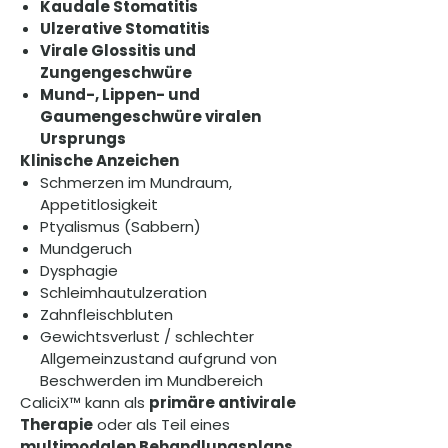
Kaudale Stomatitis
Ulzerative Stomatitis
Virale Glossitis und
Zungengeschwüre
Mund-, Lippen- und
Gaumengeschwüre viralen
Ursprungs
Klinische Anzeichen
Schmerzen im Mundraum,
Appetitlosigkeit
Ptyalismus (Sabbern)
Mundgeruch
Dysphagie
Schleimhautulzeration
Zahnfleischbluten
Gewichtsverlust / schlechter
Allgemeinzustand aufgrund von
Beschwerden im Mundbereich
CaliciX™ kann als
primäre antivirale
Therapie
oder als Teil eines
multimodalen Behandlungsplans