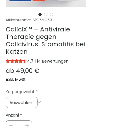
Artikelnummer: SPP15MG60
CaliciX™ – Antivirale
Therapie gegen
Calicivirus-Stomatitis bei
Katzen
4.7 | 14 Bewertungen
Das Rating beträgt 4.7 von fünf Sternen, basierend auf 14 
Sale-
ab
49,00 €
Preis
exkl. MwSt.
Körpergewicht
*
Anzahl
*