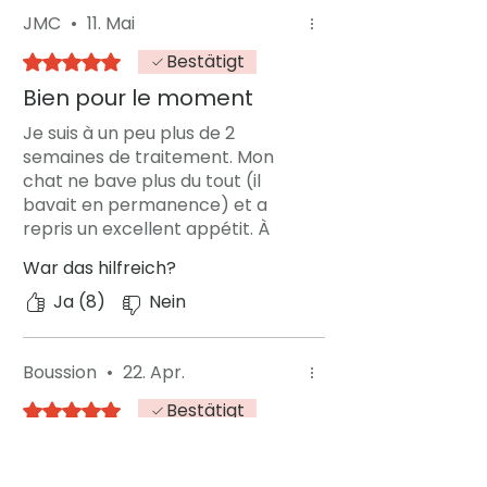
he would not recover. Then we
JMC
•
11. Mai
found this treatment, CaliciX,
Bestätigt
Mit 5 von 5 Sternen bewertet.
that changed everything in just
two days. Now he is happy, plays,
Bien pour le moment
eats, and lives well. Truly
Je suis à un peu plus de 2
incredible and thankful!
semaines de traitement. Mon
chat ne bave plus du tout (il
bavait en permanence) et a
repris un excellent appétit. À
voir dans la durée mais pour le
War das hilfreich?
moment c'est extrêmement
encourageant
Ja (8)
Nein
Boussion
•
22. Apr.
Bestätigt
Mit 5 von 5 Sternen bewertet.
Des 1ers résultats très
encourageants!