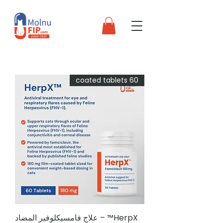
60 coated tablets
HerpX™ – علاج فامسيكلوفير المضاد