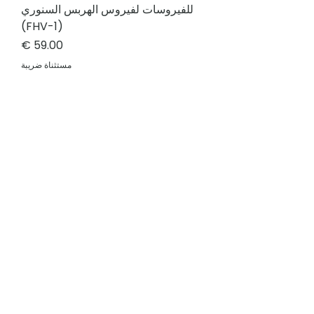
للفيروسات لفيروس الهربس السنوري
(FHV-1)
السعر
مستثناة ضريبة
علاج مضاد للفيروسات متقدم لالتهاب الصفاق
المعدي لدى القطط (FIP) وفيروس الكاليسي لدى
القطط (FCV) وفيروس الهربس لدى القطط
(FHV-1)، بتقنية EIDD-1931.
موثّق علميًا
أبحاث محكّمة
استشارة احترافية
فريق دعم مدرّب