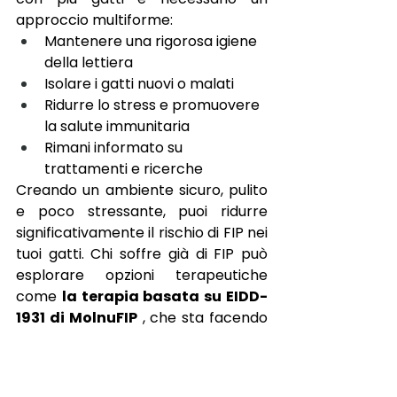
approccio multiforme:
Mantenere una rigorosa igiene 
della lettiera
Isolare i gatti nuovi o malati
Ridurre lo stress e promuovere 
la salute immunitaria
Rimani informato su 
trattamenti e ricerche
Creando un ambiente sicuro, pulito 
e poco stressante, puoi ridurre 
significativamente il rischio di FIP nei 
tuoi gatti. Chi soffre già di FIP può 
esplorare opzioni terapeutiche 
come
la terapia basata su EIDD-
1931 di MolnuFIP
, che sta facendo 
progredire la cura dei felini in tutto il 
mondo.
Per maggiori informazioni, visita la 