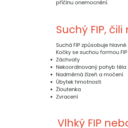
příčinu onemocnění.
Suchý FIP, čili
Suchá FIP způsobuje hlavně zá
Kočky se suchou formou FIP 
Záchvaty
Nekoordinovaný pohyb těla
Nadměrná žízeň a močení
Úbytek hmotnosti
Žloutenka
Zvracení
Vlhký FIP nebo