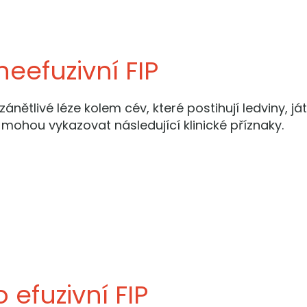
 neefuzivní FIP
nětlivé léze kolem cév, které postihují ledviny, ját
mohou vykazovat následující klinické příznaky.
 efuzivní FIP