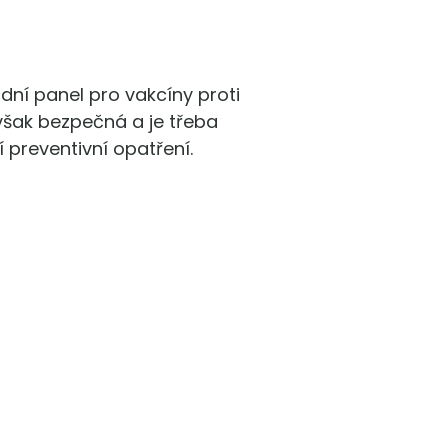
adní panel pro vakcíny proti
však bezpečná a je třeba
 preventivní opatření.
Odborné poradenství
Vyškolený tým podpory