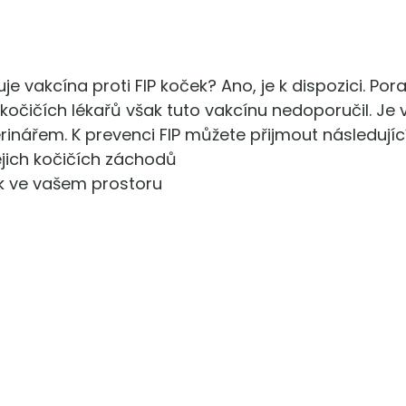
je vakcína proti FIP koček? Ano, je k dispozici. Por
čičích lékařů však tuto vakcínu nedoporučil. Je 
rinářem. K prevenci FIP můžete přijmout následující
ejich kočičích záchodů
k ve vašem prostoru
Vědecky ověřeno
Recenzovaný výzkum