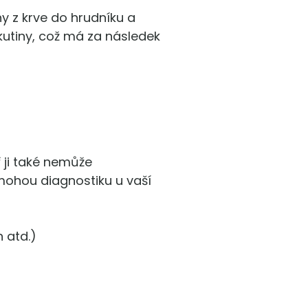
ny z krve do hrudníku a
ekutiny, což má za následek
ř ji také nemůže
 mohou diagnostiku u vaší
h atd.)