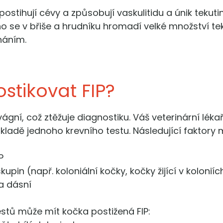
 postihují cévy a způsobují vaskulitidu a únik tekuti
oho se v břiše a hrudníku hromadí velké množství t
cháním.
ostikovat FIP?
 vágní, což ztěžuje diagnostiku. Váš veterinární léka
kladě jednoho krevního testu. Následující faktory
P
pin (např. koloniální kočky, kočky žijící v koloniíc
 a dásní
estů může mít kočka postižená FIP: