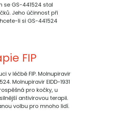
ům se GS-441524 stal
ků. Jeho účinnost při
Chcete-li si GS-441524
pie FIP
ci v léčbě FIP. Molnupiravir
524. Molnupiravir EIDD-1931
 prospěšná pro kočky, u
lnější antivirovou terapii.
anou volbu pro mnoho lidí.