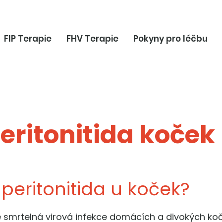
FIP Terapie
FHV Terapie
Pokyny pro léčbu
eritonitida koček 
 peritonitida u koček?
 je smrtelná virová infekce domácích a divokých 