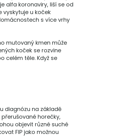
alfa koronaviry, liší se od
e vyskytuje u koček
domácnostech s více vrhy
jeho mutovaný kmen může
ených koček se rozvine
po celém těle. Když se
kou diagnózu na základě
o přerušované horečky,
mohou objevit různé suché
ikovat FIP jako možnou