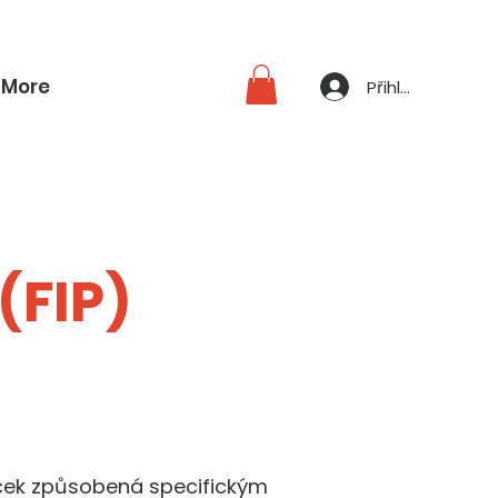
More
Přihlásit se
(FIP)
koček způsobená specifickým