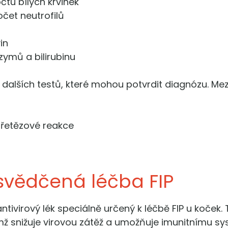
tu bílých krvinek
očet neutrofilů
in
zymů a bilirubinu
alších testů, které mohou potvrdit diagnózu. Mezi
řetězové reakce
svědčená léčba FIP
ivirový lék speciálně určený k léčbě FIP u koček. T
 čímž snižuje virovou zátěž a umožňuje imunitnímu s