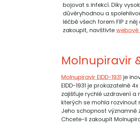
bojovat s infekcí. Díky vy
důvěryhodnou a spolehlivou
léčbě všech forem FIP z něj
zakoupit, navštivte
webové 
Molnupiravir &
Molnupiravir EIDD-1931
je ino
EIDD-1931 je prokazatelně 4x
zajišťuje rychlé uzdravení a
kterých se mohla rozvinout re
Jeho schopnost významně zmí
Chcete-li zakoupit Molnupira