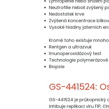
Lymfopenie nebo snížení poč
Neutrofilie neboli zvýšený p
Nedostatek krve
Zvýšená koncentrace bílkov
Vysoké hladiny jaterních en
Kromě toho existuje mnoho d
Rentgen a ultrazvuk
Imunoperoxidázový test
Technologie polymerázové 
Biopsie
GS-441524: O
GS-441524 je průkopnický ant
inhibuje replikaci viru FIP,