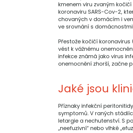
kmenem viru zvaným kočičí k
koronaviru SARS-Cov-2, který
chovaných v domácím i venk
ve srovnání s domácnostmi 
Přestože kočičí koronaviru
vést k vážnému onemocnění, 
infekce známá jako virus infe
onemocnění zhorší, začne po
Jaké jsou klin
Příznaky infekční peritonit
symptomů. V raných stádiích
letargie a nechutenství. S 
„neefuzivní“ nebo vlhké „efu