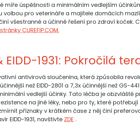
soké míře úspěšnosti a minimálním vedlejším účink
 volbou pro veterináře a majitele domácích mazlíč
 činí všestranné a účinné řešení pro zdraví koček. 
stránky CUREFIP.COM.
 EIDD-1931: Pokročilá tera
vativní antivirová sloučenina, která způsobila revolu
 účinnější než EIDD-2801 a 7,3x účinnější než GS-441
 minimální vedlejší účinky. Tato léčba je obzvláště
zistence na jiné léky, nebo pro ty, které potřebují si
rnit příznaky v krátkém čase z něj činí preferov
vir EIDD-1931, navštivte
ZDE
.