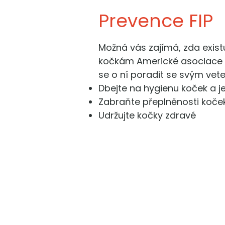
Prevence FIP
Možná vás zajímá, zda existu
kočkám Americké asociace ko
se o ní poradit se svým vete
Dbejte na hygienu koček a j
Zabraňte přeplněnosti koče
Udržujte kočky zdravé