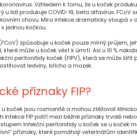
oronavirus. Vzhledem k tomu, že u koček produkuje 
 u lidí produkuje COVID-19, beta alfavirus. FCoV s
ovním chovu. Míra infekce dramaticky stoupá v 
s jednou kočkou.
s (FCoV) způsobuje u koček pouze mírný průjem, 
které může u koček vést k úmrtí. Asi u 10 % nakaž
kční peritonitidy koček (FIPV), která se může šířit 
stihovat ledviny, břicho a mozek.
ické příznaky FIP?
idy u koček jsou rozmanité a mohou ztěžovat klinic
 infekce FIP patří mezi běžné příznaky trvalé neb
postupem infekční peritonitidy u koček se u koček 
zivní“ příznaky, které pomáhají veterinářům identif