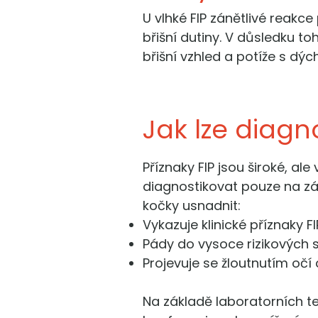
U vlhké FIP zánětlivé reakce
břišní dutiny. V důsledku t
břišní vzhled a potíže s dý
Jak lze diagn
Příznaky FIP jsou široké, ale
diagnostikovat pouze na zá
kočky usnadnit:
Vykazuje klinické příznaky FI
Pády do vysoce rizikových sku
Projevuje se žloutnutím očí
Na základě laboratorních t