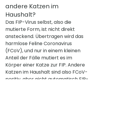
andere Katzen im 
Haushalt?
Das FIP-Virus selbst, also die 
mutierte Form, ist nicht direkt 
ansteckend. Übertragen wird das 
harmlose Feline Coronavirus 
(FCoV), und nur in einem kleinen 
Anteil der Fälle mutiert es im 
Körper einer Katze zur FIP. Andere 
Katzen im Haushalt sind also FCoV-
positiv, aber nicht automatisch FIP-
gefährdet.
Können Menschen oder 
Hunde sich anstecken?
Nein. Das Feline Coronavirus und 
seine mutierte Form sind 
speziesspezifisch. Sie befallen 
ausschließlich Katzen. Es besteht 